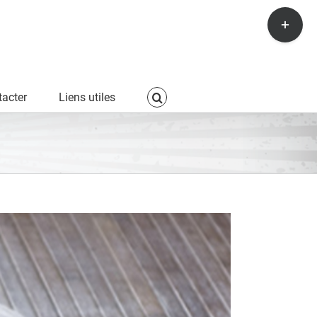
Toggle
Sliding
Bar
Area
acter
Liens utiles