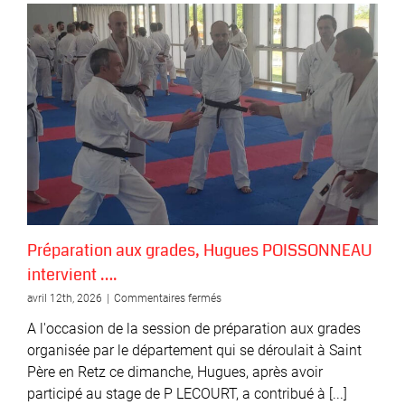
Préparation aux grades, Hugues POISSONNEAU
intervient ….
sur
avril 12th, 2026
|
Commentaires fermés
Préparation
A l'occasion de la session de préparation aux grades
aux
grades,
organisée par le département qui se déroulait à Saint
Hugues
Père en Retz ce dimanche, Hugues, après avoir
POISSONNEAU
participé au stage de P LECOURT, a contribué à [...]
intervient