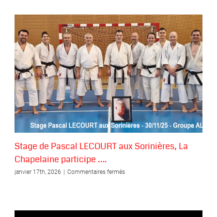
Stage de Pascal LECOURT aux Sorinières, La
Chapelaine participe ….
sur
janvier 17th, 2026
|
Commentaires fermés
Stage
de
Pascal
LECOURT
aux