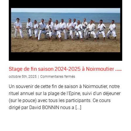
Hervé
DELAGE
–
8ème
dan,
le
21
nov.
à
Thouaré
et
le
22
Stage de fin saison 2024-2025 à Noirmoutier …..
nov.
2025
sur
octobre 5th, 2025
|
Commentaires fermés
à
Stage
Un souvenir de cette fin de saison à Noirmoutier, notre
La
de
Chapelle
fin
rituel annuel sur la plage de l'Epine, suivi d'un déjeuner
Sur
saison
(sur le pouce) avec tous les participants. Ce cours
Erdre
2024-
dirigé par David BONNIN nous a [...]
2025
à
Noirmoutier
…..