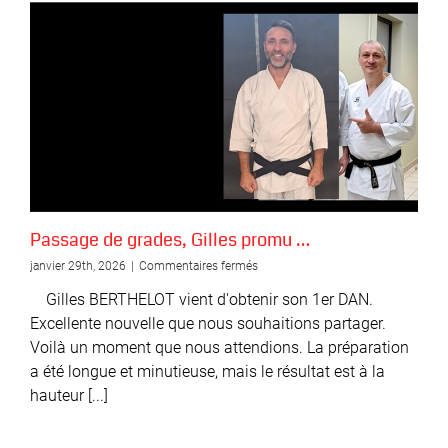
Passage de grades, Gilles promu …
sur
janvier 29th, 2026
|
Commentaires fermés
Passage
Gilles BERTHELOT vient d'obtenir son 1er DAN.
de
grades,
Excellente nouvelle que nous souhaitions partager.
Gilles
Voilà un moment que nous attendions. La préparation
promu
a été longue et minutieuse, mais le résultat est à la
…
hauteur [...]