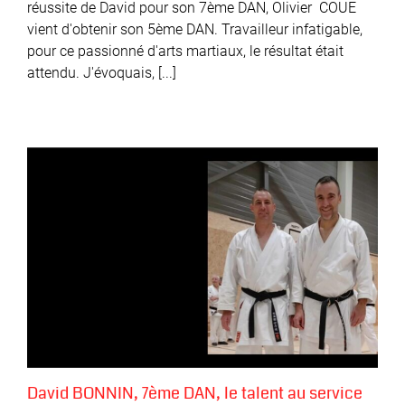
5ème
réussite de David pour son 7ème DAN, Olivier COUE
DAN
vient d'obtenir son 5ème DAN. Travailleur infatigable,
…
pour ce passionné d'arts martiaux, le résultat était
attendu. J'évoquais, [...]
David BONNIN, 7ème DAN, le talent au service