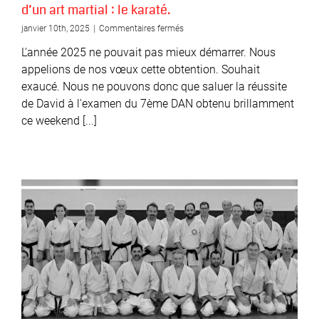
d’un art martial : le karaté.
sur
janvier 10th, 2025
|
Commentaires fermés
David
L'année 2025 ne pouvait pas mieux démarrer. Nous
BONNIN,
7ème
appelions de nos vœux cette obtention. Souhait
DAN,
exaucé. Nous ne pouvons donc que saluer la réussite
le
de David à l'examen du 7ème DAN obtenu brillamment
talent
au
ce weekend [...]
service
d’un
art
martial
:
le
karaté.