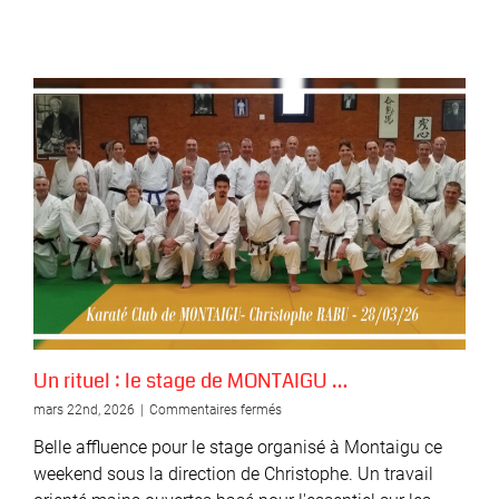
….
Un rituel : le stage de MONTAIGU …
sur
mars 22nd, 2026
|
Commentaires fermés
Un
Belle affluence pour le stage organisé à Montaigu ce
rituel
:
weekend sous la direction de Christophe. Un travail
le