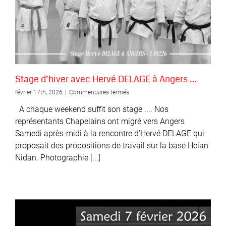
Stage d’hiver avec Hervé DELAGE à Angers …
sur
février 17th, 2026
|
Commentaires fermés
Stage
A chaque weekend suffit son stage .... Nos
d’hiver
avec
représentants Chapelains ont migré vers Angers
Hervé
Samedi après-midi à la rencontre d'Hervé DELAGE qui
DELAGE
proposait des propositions de travail sur la base Heian
à
Angers
Nidan. Photographie [...]
…