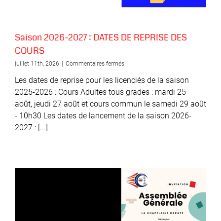
Saison 2026-2027 : DATES DE REPRISE DES
COURS
sur
juillet 11th, 2026
|
Commentaires fermés
Saison
Les dates de reprise pour les licenciés de la saison
2026-
2027
2025-2026 : Cours Adultes tous grades : mardi 25
:
août, jeudi 27 août et cours commun le samedi 29 août
DATES
- 10h30 Les dates de lancement de la saison 2026-
DE
REPRISE
2027 : [...]
DES
COURS