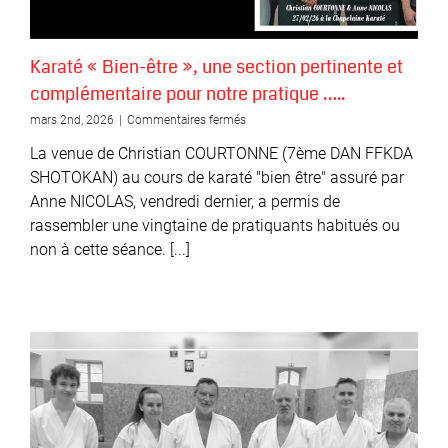
Karaté « Bien-être », une section pertinente et
complémentaire pour notre pratique …..
sur
mars 2nd, 2026
|
Commentaires fermés
Karaté
La venue de Christian COURTONNE (7ème DAN FFKDA
« Bien-
être »,
SHOTOKAN) au cours de karaté "bien être" assuré par
une
Anne NICOLAS, vendredi dernier, a permis de
section
rassembler une vingtaine de pratiquants habitués ou
pertinente
et
non à cette séance. [...]
complémentaire
pour
notre
pratique
…..