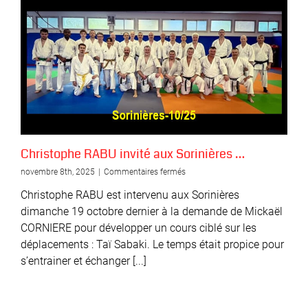
Sorinières,
La
Chapelaine
participe
….
Christophe RABU invité aux Sorinières …
sur
novembre 8th, 2025
|
Commentaires fermés
Christophe
Christophe RABU est intervenu aux Sorinières
RABU
invité
dimanche 19 octobre dernier à la demande de Mickaël
aux
CORNIERE pour développer un cours ciblé sur les
Sorinières
déplacements : Taï Sabaki. Le temps était propice pour
…
s’entrainer et échanger [...]