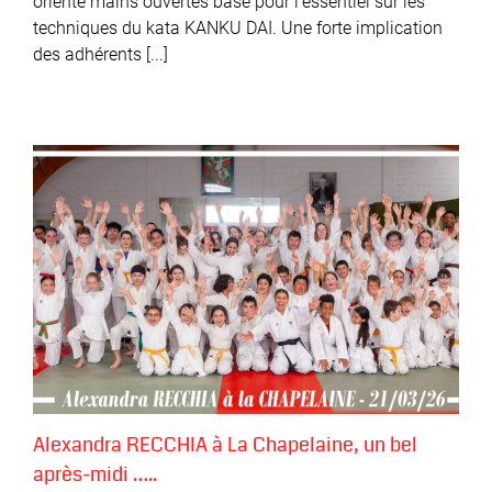
orienté mains ouvertes basé pour l'essentiel sur les
stage
techniques du kata KANKU DAI. Une forte implication
de
MONTAIGU
des adhérents [...]
…
Alexandra RECCHIA à La Chapelaine, un bel
après-midi …..