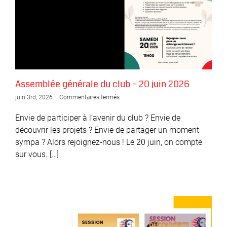
Assemblée générale du club – 20 juin 2026
sur
juin 3rd, 2026
|
Commentaires fermés
Assemblée
générale
Envie de participer à l’avenir du club ? Envie de
du
découvrir les projets ? Envie de partager un moment
club
sympa ? Alors rejoignez-nous ! Le 20 juin, on compte
–
20
sur vous. […]
juin
2026