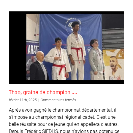
Thao, graine de champion ….
sur
février 11th, 2025
|
Commentaires fermés
Thao,
Après avoir gagné le championnat départemental, il
graine
de
s'impose au championnat régional cadet. C'est une
champion
belle réussite pour ce jeune qui en appellera d'autres.
….
Depuis Frédéric SIEDLIS, nous n'avions pas obtenu ce