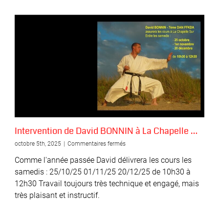
Intervention de David BONNIN à La Chapelle …
sur
octobre 5th, 2025
|
Commentaires fermés
Intervention
Comme l'année passée David délivrera les cours les
de
David
samedis : 25/10/25 01/11/25 20/12/25 de 10h30 à
BONNIN
12h30 Travail toujours très technique et engagé, mais
à
très plaisant et instructif.
La
Chapelle
…