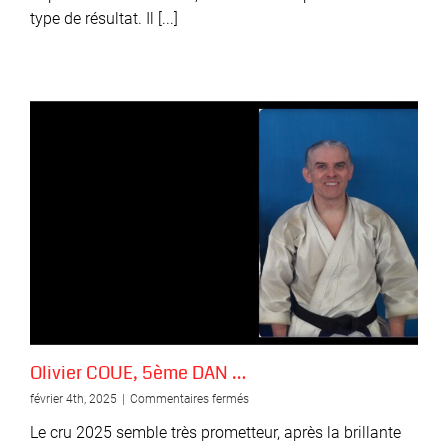
type de résultat. Il [...]
Olivier COUE, 5ème DAN …
sur
février 4th, 2025
|
Commentaires fermés
Olivier
Le cru 2025 semble très prometteur, après la brillante
COUE,