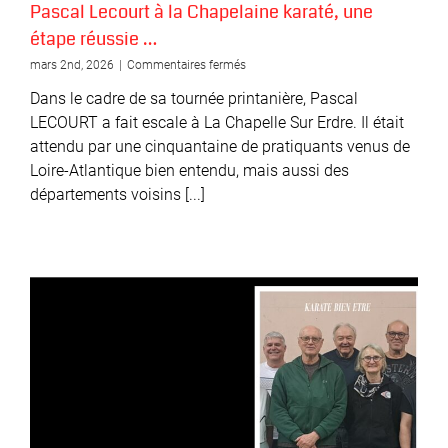
Pascal Lecourt à la Chapelaine karaté, une
étape réussie …
sur
mars 2nd, 2026
|
Commentaires fermés
Pascal
Dans le cadre de sa tournée printanière, Pascal
Lecourt
à
LECOURT a fait escale à La Chapelle Sur Erdre. Il était
la
attendu par une cinquantaine de pratiquants venus de
Chapelaine
Loire-Atlantique bien entendu, mais aussi des
karaté,
une
départements voisins [...]
étape
réussie
…