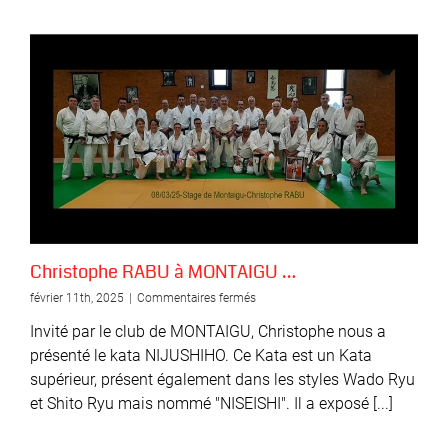
Christophe RABU à MONTAIGU …
sur
février 11th, 2025
|
Commentaires fermés
Christophe
Invité par le club de MONTAIGU, Christophe nous a
RABU
à
présenté le kata NIJUSHIHO. Ce Kata est un Kata
MONTAIGU
supérieur, présent également dans les styles Wado Ryu
…
et Shito Ryu mais nommé "NISEISHI". Il a exposé [...]