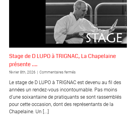
Stage de D LUPO à TRIGNAC, La Chapelaine
présente ….
sur
février 8th, 2026
|
Commentaires fermés
Stage
Le stage de D LUPO à TRIGNAC est devenu au fil des
de
D
années un rendez-vous incontournable. Pas moins
LUPO
d'une soixantaine de pratiquants se sont rassemblés
à
pour cette occasion, dont des représentants de la
TRIGNAC,
La
Chapelaine. Un [...]
Chapelaine
présente
….