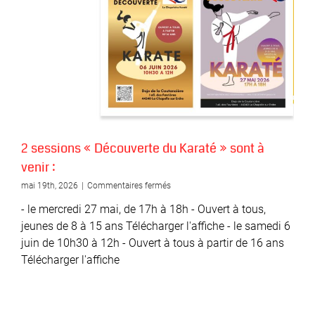
2 sessions « Découverte du Karaté » sont à
venir :
sur
mai 19th, 2026
|
Commentaires fermés
2
- le mercredi 27 mai, de 17h à 18h - Ouvert à tous,
sessions
« Découverte
jeunes de 8 à 15 ans Télécharger l'affiche - le samedi 6
du
juin de 10h30 à 12h - Ouvert à tous à partir de 16 ans
Karaté »
Télécharger l'affiche
sont
à
venir
: