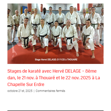
Stages de karaté avec Hervé DELAGE – 8ème
dan, le 21 nov. à Thouaré et le 22 nov. 2025 à La
Chapelle Sur Erdre
sur
octobre 21st, 2025
|
Commentaires fermés
Stages
de
karaté
avec