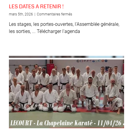
LES DATES A RETENIR !
sur
mars 5th, 2026
|
Commentaires fermés
LES
Les stages, les portes-ouvertes, l'Assemblée générale,
DATES
A
les sorties, ... Télécharger l'agenda
RETENIR
!