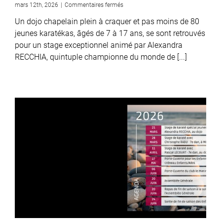
sur
mars 12th, 2026
|
Commentaires fermés
Alexandra
Un dojo chapelain plein à craquer et pas moins de 80
RECCHIA
à
jeunes karatékas, âgés de 7 à 17 ans, se sont retrouvés
La
pour un stage exceptionnel animé par Alexandra
Chapelaine,
RECCHIA, quintuple championne du monde de [...]
un
bel
après-
midi
…..