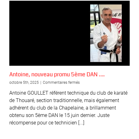
Antoine, nouveau promu 5ème DAN ….
sur
octobre 5th, 2025
|
Commentaires fermés
Antoine,
Antoine GOULLET référent technique du club de karaté
nouveau
promu
de Thouaré, section traditionnelle, mais également
5ème
adhérent du club de la Chapelaine, a brillamment
DAN
obtenu son 5ème DAN le 15 juin dernier. Juste
….
récompense pour ce technicien [...]