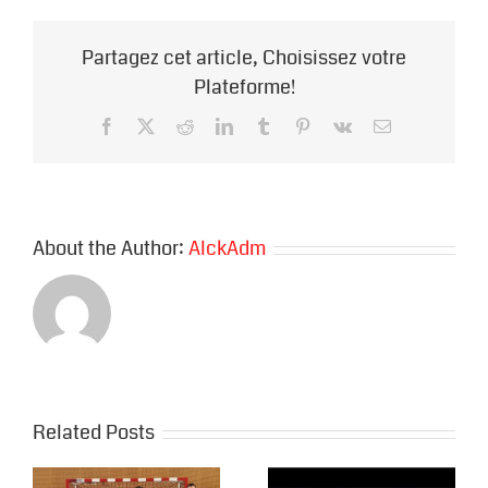
DAN,
le
Partagez cet article, Choisissez votre
talent
au
Plateforme!
service
d’un
Facebook
X
Reddit
LinkedIn
Tumblr
Pinterest
Vk
Email
art
martial
:
le
karaté.
About the Author:
AlckAdm
Related Posts
Stages de
karaté avec