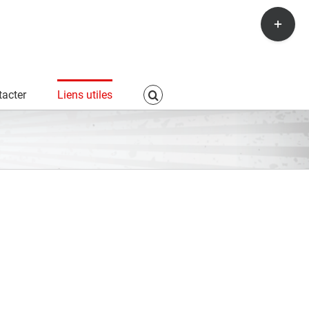
Toggle
Sliding
Bar
Area
acter
Liens utiles