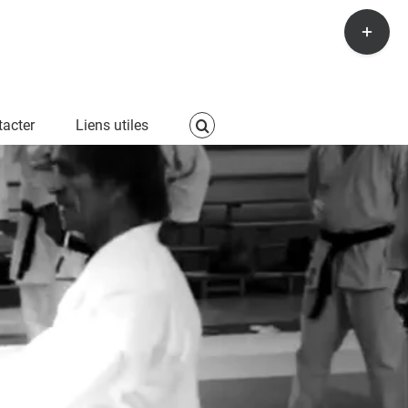
Toggle
Sliding
Bar
Area
acter
Liens utiles