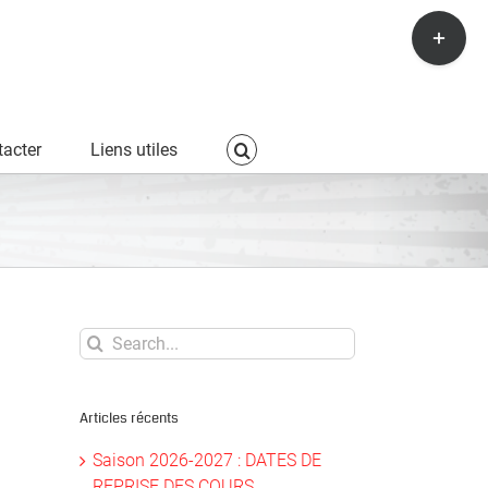
Toggle
Sliding
Bar
Area
acter
Liens utiles
Search
for:
Articles récents
Saison 2026-2027 : DATES DE
REPRISE DES COURS