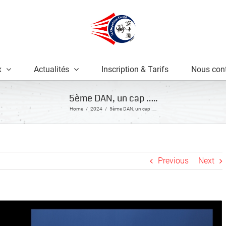
x
Actualités
Inscription & Tarifs
Nous cont
5ème DAN, un cap …..
Home
2024
5ème DAN, un cap …..
Previous
Next