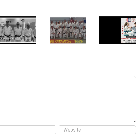
Inédit à la
Stage
Chapelaine,
d’Eiji
un
KAWANISCHI
challenge
que
interclub
retenir ?
…