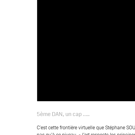
Image
5ème DAN, un cap …..
C’est cette frontière virtuelle que Stéphane 
pas qu’à ce niveau »
l’art respecte les princip