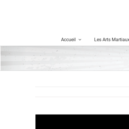
Skip
to
content
Accueil
Les Arts Martiau
View
Larger