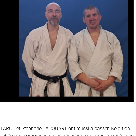
SOULARUE et Stéphane JACQUART ont réussi à passer. Ne dit on
es et l’esprit, commençant à se dégager de la forme, ne reste plus