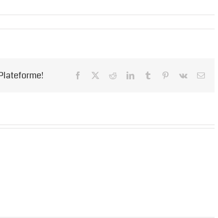
 Plateforme!
Facebook
X
Reddit
LinkedIn
Tumblr
Pinterest
Vk
Ema