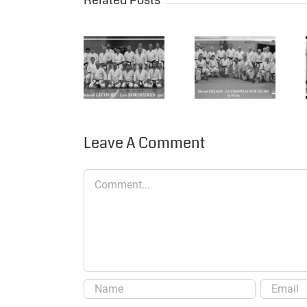
Related Posts
Pascal
LECOURT
Hervé
Hervé
aux
DELAGE
DELAGE à
Sorinières,
au CAK, La
la
La
Chapelaine
Chapelaine
Chapelaine
Karaté
Karaté …..
présente
s’invite ….
Leave A Comment
….
Comment