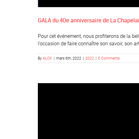
GALA du 40e anniversaire de La Chapelai
Pour cet évènement, nous profiterons de la bell
l’occasion de faire connaître son savoir, son art
By
ALCK
|
mars 6th, 2022
|
2022
|
0 Comments