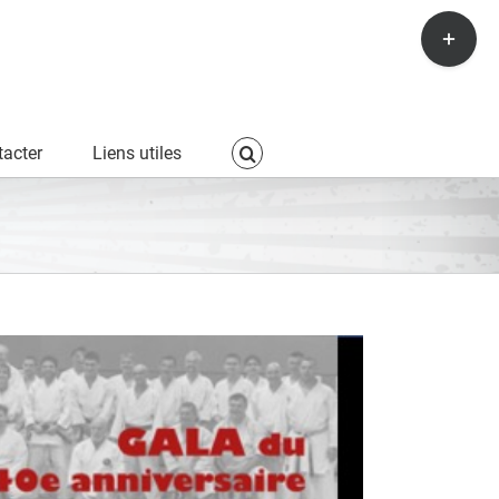
Toggle
Sliding
Bar
Area
acter
Liens utiles