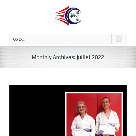
Skip
to
content
Go to...
Monthly Archives:
juillet 2022