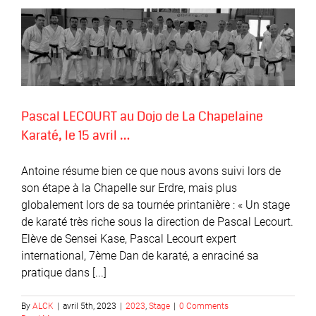
Pascal LECOURT au Dojo de La Chapelaine
Karaté, le 15 avril …
Antoine résume bien ce que nous avons suivi lors de
son étape à la Chapelle sur Erdre, mais plus
globalement lors de sa tournée printanière : « Un stage
de karaté très riche sous la direction de Pascal Lecourt.
Elève de Sensei Kase, Pascal Lecourt expert
international, 7ème Dan de karaté, a enraciné sa
pratique dans [...]
By
ALCK
|
avril 5th, 2023
|
2023
,
Stage
|
0 Comments