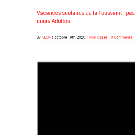
Vacances scolaires de la Toussaint : pas
cours Adultes
By
ALCK
|
octobre 19th, 2020
|
Non classé
|
0 Comments