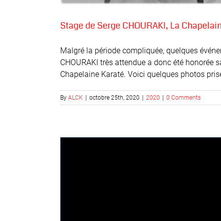
Stage de Serge CHOURAKI, La Chapelain
Malgré la période compliquée, quelques événem
CHOURAKI très attendue a donc été honorée sa
Chapelaine Karaté. Voici quelques photos prises
By
ALCK
|
octobre 25th, 2020
|
2020
|
0 Comments