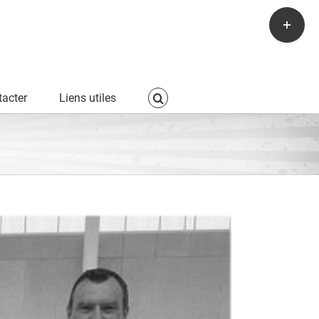
Toggle
Sliding
Bar
Area
acter
Liens utiles