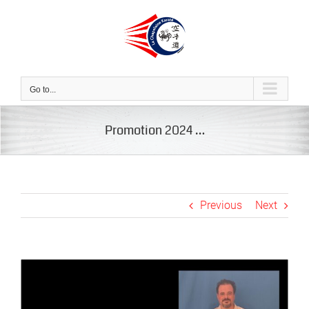
Skip
to
content
Go to...
Promotion 2024 …
Previous
Next
View
Larger
Image