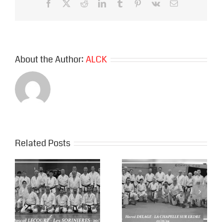
Facebook
X
Reddit
LinkedIn
Tumblr
Pinterest
Vk
Email
About the Author:
ALCK
Related Posts
Hervé DELAGE
Hervé DELAGE à
au CAK, La
la Chapelaine
Chapelaine
Karaté …..
Karaté s’invite