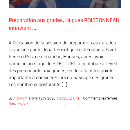
Préparation aux grades, Hugues POISSONNEAU
intervient ….
A l'occasion de la session de préparation aux grades
organisée par le département qui se déroulait à Saint
Père en Retz ce dimanche, Hugues, après avoir
participé au stage de P LECOURT, a contribué à l'éveil
des prétendants aux grades, en détaillant les points
importants à considérer lors du passage des grades.
Les nombreux postulants [...]
sur
By
AlckAdm
|
avril 12th, 2026
|
2026
,
La Une
|
Commentaires fermés
Prépara
Read More
aux
grades,
Hugues
POISS
intervie