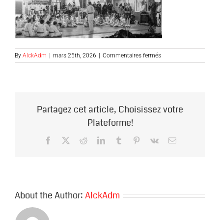
sur
By
AlckAdm
|
mars 25th, 2026
|
Commentaires fermés
groupe-
debat0
Partagez cet article, Choisissez votre
Plateforme!
Facebook
X
Reddit
LinkedIn
Tumblr
Pinterest
Vk
Email
About the Author:
AlckAdm