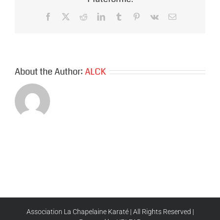
2026
Facebook
X
Reddit
LinkedIn
Tumblr
Pinterest
Vk
Email
About the Author:
ALCK
Association La Chapelaine Karaté | All Rights Reserved |