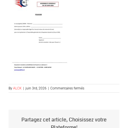
sur
By
ALCK
|
juin 3rd, 2026
|
Commentaires fermés
Pouvoir
–
Assemblée
Générale
du
Partagez cet article, Choisissez votre
20-
06-
Plateforme!