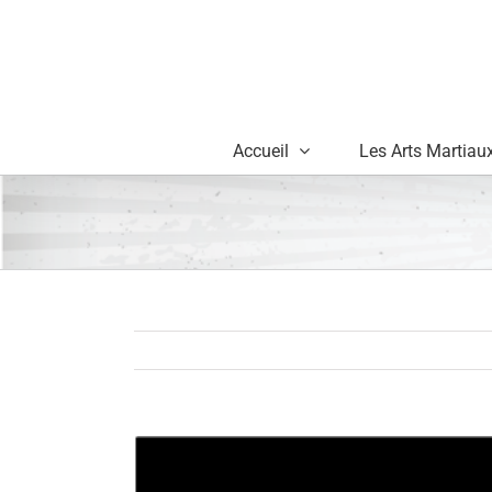
Skip
to
content
Accueil
Les Arts Martiau
View
Larger