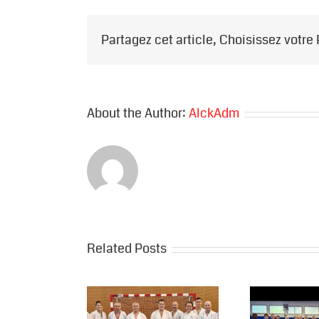
Partagez cet article, Choisissez votre
About the Author:
AlckAdm
Related Posts
Sta
e de Pascal