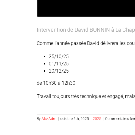
Intervention de David BONNIN à La Chap
Comme l’année passée David délivrera les cour
25/10/25
01/11/25
20/12/25
de 10h30 à 12h30
Travail toujours très technique et engagé, mais 
By
AlckAdm
|
octobre 5th, 2025
|
2025
|
Commentaires fe