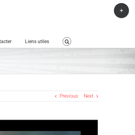
Toggle
Sliding
Bar
Area
acter
Liens utiles
Previous
Next