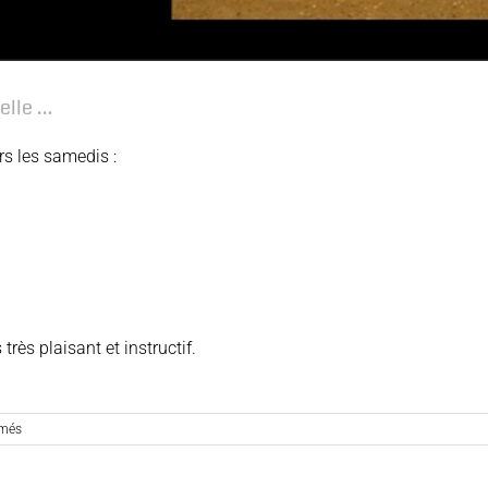
elle …
s les samedis :
très plaisant et instructif.
sur
rmés
Intervention
de
David