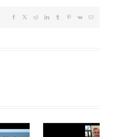
Facebook
X
Reddit
LinkedIn
Tumblr
Pinterest
Vk
Email