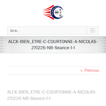
Skip
to
content
Go to...
ALCK-BIEN_ETRE-C-COURTONNE-A-NICOLAS-
270226-NB-Seance-1-1
Previous
ALCK-BIEN_ETRE-C-COURTONNE-A-NICOLAS-
270226-NB-Seance-1-1