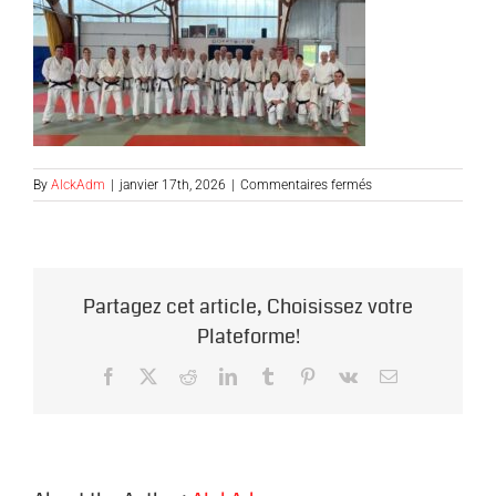
sur
By
AlckAdm
|
janvier 17th, 2026
|
Commentaires fermés
202511-
KCT-
stage-
herve-
delage-
Partagez cet article, Choisissez votre
La
chapelaine
Plateforme!
Facebook
X
Reddit
LinkedIn
Tumblr
Pinterest
Vk
Email