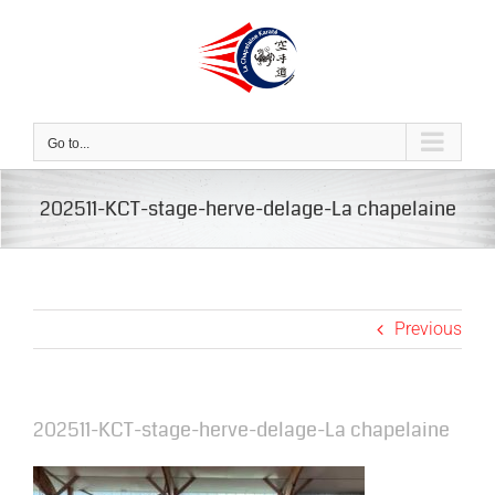
Skip
to
content
Go to...
202511-KCT-stage-herve-delage-La chapelaine
Previous
202511-KCT-stage-herve-delage-La chapelaine