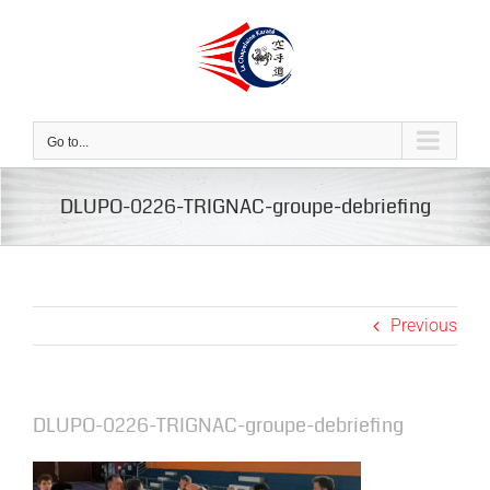
Skip
to
content
Go to...
DLUPO-0226-TRIGNAC-groupe-debriefing
Previous
DLUPO-0226-TRIGNAC-groupe-debriefing