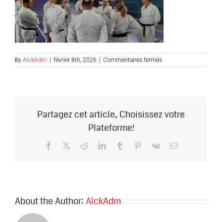
sur
By
AlckAdm
|
février 8th, 2026
|
Commentaires fermés
DLUPO-
0226-
TRIGNAC-
groupe-
debriefing
Partagez cet article, Choisissez votre
Plateforme!
Facebook
X
Reddit
LinkedIn
Tumblr
Pinterest
Vk
Email
About the Author:
AlckAdm