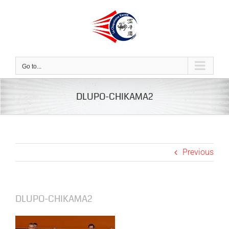
Skip
to
content
Go to...
DLUPO-CHIKAMA2
Previous
DLUPO-CHIKAMA2