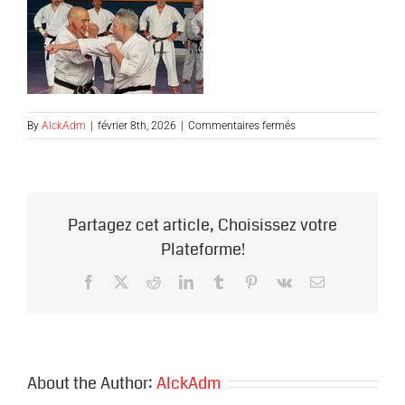
sur
By
AlckAdm
|
février 8th, 2026
|
Commentaires fermés
DLUPO-
CHIKAMA2
Partagez cet article, Choisissez votre
Plateforme!
Facebook
X
Reddit
LinkedIn
Tumblr
Pinterest
Vk
Email
About the Author:
AlckAdm