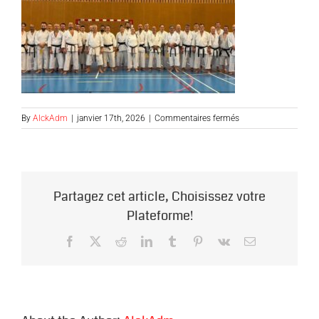
sur
By
AlckAdm
|
janvier 17th, 2026
|
Commentaires fermés
Stage-
Sorinières-
P-
LECOURT-
2025
Partagez cet article, Choisissez votre
Plateforme!
Facebook
X
Reddit
LinkedIn
Tumblr
Pinterest
Vk
Email