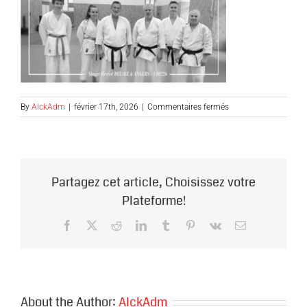
sur
By
AlckAdm
|
février 17th, 2026
|
Commentaires fermés
stage
H
delage
0226
Partagez cet article, Choisissez votre
Plateforme!
Facebook
X
Reddit
LinkedIn
Tumblr
Pinterest
Vk
Email
About the Author:
AlckAdm