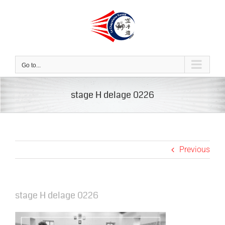
Skip
to
content
Go to...
stage H delage 0226
Previous
stage H delage 0226