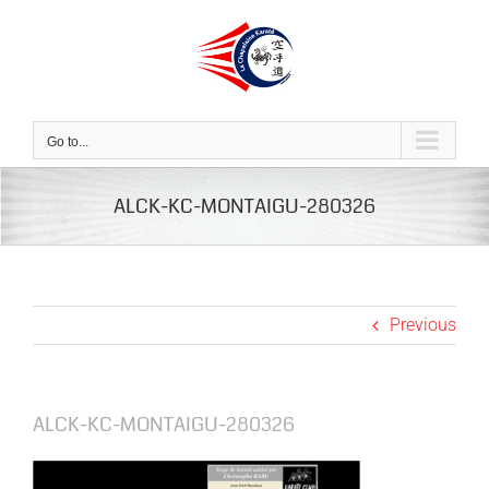
Skip
to
content
Go to...
ALCK-KC-MONTAIGU-280326
Previous
ALCK-KC-MONTAIGU-280326