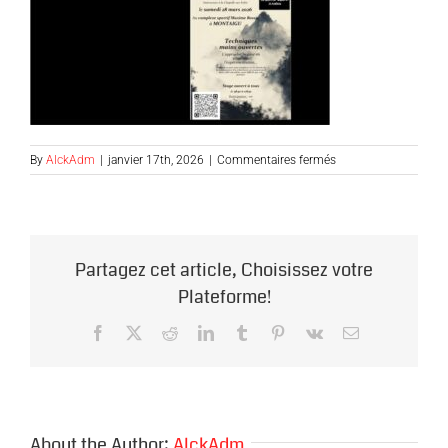
sur
By
AlckAdm
|
janvier 17th, 2026
|
Commentaires fermés
ALCK-
KC-
MONTAIGU-
280326
Partagez cet article, Choisissez votre
Plateforme!
Facebook
X
Reddit
LinkedIn
Tumblr
Pinterest
Vk
Email
About the Author:
AlckAdm