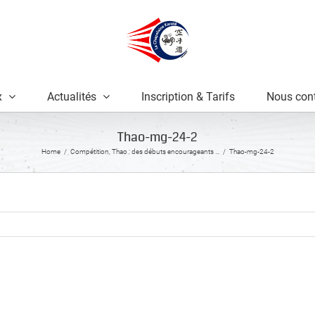
x
Actualités
Inscription & Tarifs
Nous cont
Thao-mg-24-2
Home
Compétition, Thao : des débuts encourageants …
Thao-mg-24-2