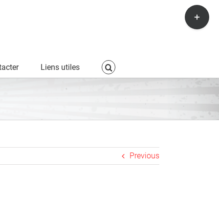
Toggle
Sliding
Bar
Area
acter
Liens utiles
Previous