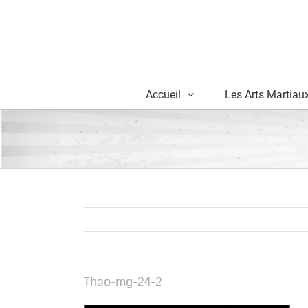
Skip
to
content
Accueil
Les Arts Martiau
Thao-mg-24-2