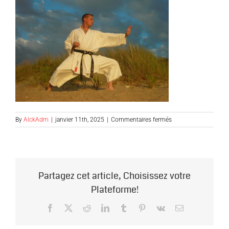
sur
By
AlckAdm
|
janvier 11th, 2025
|
Commentaires fermés
David
Partagez cet article, Choisissez votre
Plateforme!
Facebook
X
Reddit
LinkedIn
Tumblr
Pinterest
Vk
Email