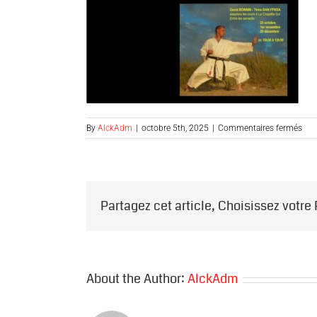
sur
By
AlckAdm
|
octobre 5th, 2025
|
Commentaires fermés
ALC
DBO
Partagez cet article, Choisissez votre
About the Author:
AlckAdm