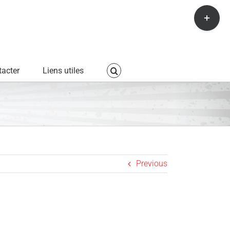
Toggle
Sliding
Bar
Area
acter
Liens utiles
Previous