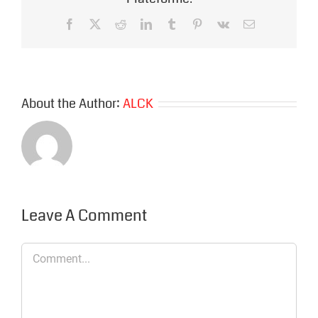
Facebook
X
Reddit
LinkedIn
Tumblr
Pinterest
Vk
Email
About the Author:
ALCK
Leave A Comment
Comment