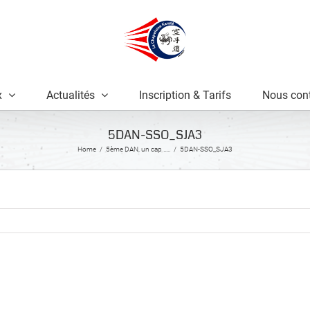
x
Actualités
Inscription & Tarifs
Nous cont
5DAN-SSO_SJA3
Home
5ème DAN, un cap …..
5DAN-SSO_SJA3