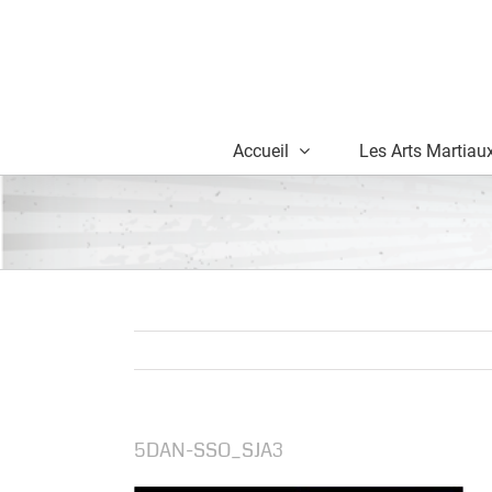
Skip
to
content
Accueil
Les Arts Martiau
5DAN-SSO_SJA3