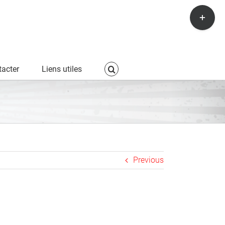
Toggle
Sliding
Bar
Area
acter
Liens utiles
Previous