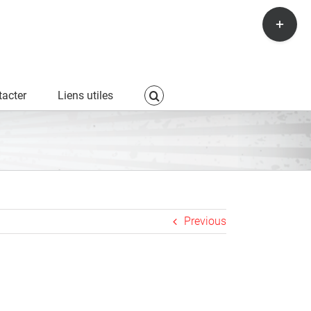
Toggle
Sliding
Bar
Area
acter
Liens utiles
Previous