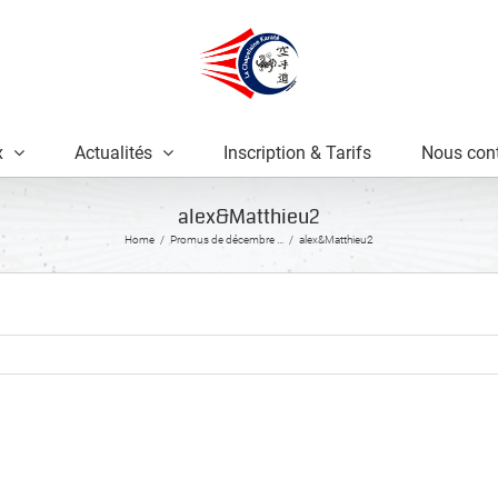
x
Actualités
Inscription & Tarifs
Nous cont
alex&Matthieu2
Home
Promus de décembre …
alex&Matthieu2