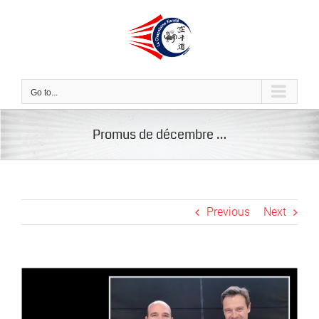
Skip
to
content
Go to...
Promus de décembre …
Previous
Next
View
Larger
Image