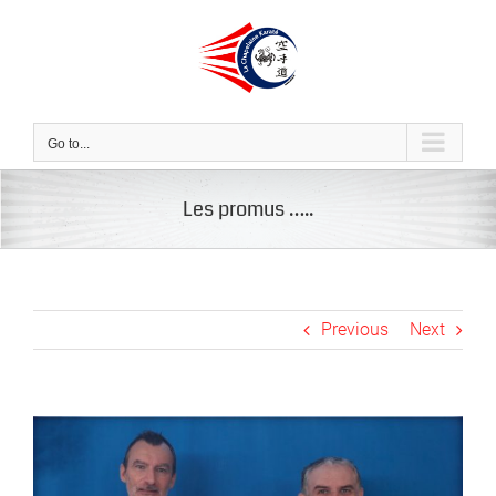
Skip
to
content
Go to...
Les promus …..
Previous
Next
View
Larger
Image