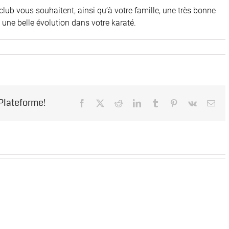
ub vous souhaitent, ainsi qu’à votre famille, une très bonne
 une belle évolution dans votre karaté.
 Plateforme!
Facebook
X
Reddit
LinkedIn
Tumblr
Pinterest
Vk
Ema