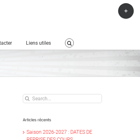
Toggle
Sliding
Bar
Area
acter
Liens utiles
Search
for:
Articles récents
Saison 2026-2027 : DATES DE
REPRISE DES COURS