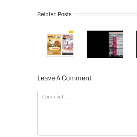
Related Posts
2 sessions
« Découverte
« La
LES DATES
du
Chapelaine
A RETENIR
Karaté »
en
!
sont à
compétition 
venir :
Leave A Comment
Comment