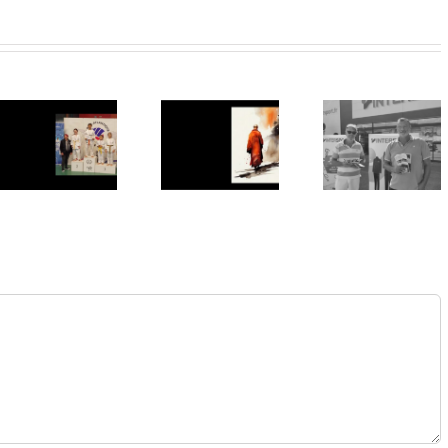
Les
dossiers
Le karaté
d’inscription
bien être,
pour la
une réalité
saison
à la
2023-
»
Chapelaine
2024 sont
…
à votre
disposition
sur le site