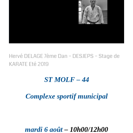
Hervé DELAGE 7ème Dan – DESJEPS – Stage de
KARATE Eté 2019
ST MOLF – 44
Complexe sportif municipal
mardi 6 août
– 10h00/12h00