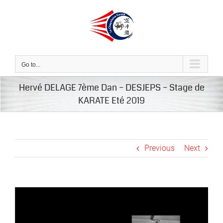
Skip
to
content
Go to...
Hervé DELAGE 7ème Dan – DESJEPS – Stage de
KARATE Eté 2019
Previous
Next
View
Larger
Image