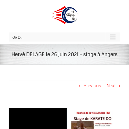
Skip
to
content
Go to...
Hervé DELAGE le 26 juin 2021 – stage à Angers
Previous
Next
View
Larger
Image