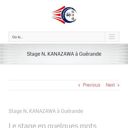
Skip
to
content
Go to...
Stage N. KANAZAWA à Guérande
Previous
Next
Stage N. KANAZAWA à Guérande
Le stage en quelques mots