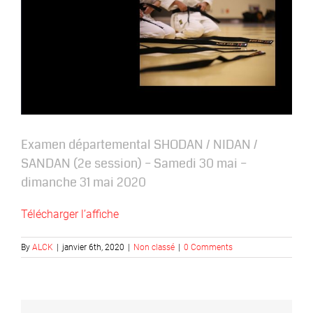
Image
Examen départemental SHODAN / NIDAN /
SANDAN (2e session) – Samedi 30 mai –
dimanche 31 mai 2020
Télécharger l’affiche
By
ALCK
|
janvier 6th, 2020
|
Non classé
|
0 Comments