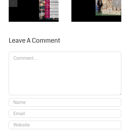
« La Chapelaine
être, une réalité
en
à la Chapelaine
compétition »
…
Leave A Comment
Comment