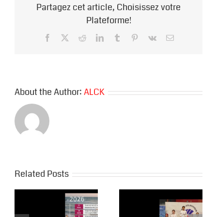
Partagez cet article, Choisissez votre
Plateforme!
Facebook
X
Reddit
LinkedIn
Tumblr
Pinterest
Vk
Email
About the Author:
ALCK
Related Posts
Le karaté bien